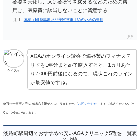
容姿を美化し、又は容ぼうを変えるなどのための費
用は、医療費に該当しないことに留意する
引用：
国税庁|健康診断及び美容整形手術のための費用
AGAのオンライン診療で海外製のフィナステ
リドを1年分まとめて購入すると、1ヵ月あた
ケイスケ
り2,000円前後になるので、現状これのライン
が最安値ですね。
※万が一事実と異なる誤認情報がみつかりましたら「
お問い合わせ
」までご連絡ください。速
やかに修正いたします。
淡路町駅周辺でおすすめの安いAGAクリニック5選を一覧表
で比較