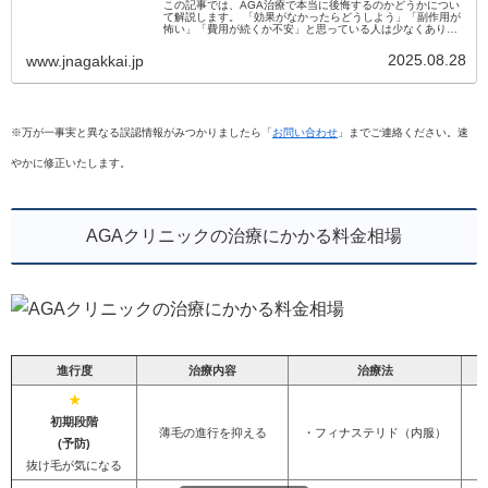
この記事では、AGA治療で本当に後悔するのかどうかについ
て解説します。 「効果がなかったらどうしよう」「副作用が
怖い」「費用が続くか不安」と思っている人は少なくありま
せん。 実際に治療を始めて後悔する人もいますが、その多く
は事前に正しい情報...
2025.08.28
www.jnagakkai.jp
※万が一事実と異なる誤認情報がみつかりましたら「
お問い合わせ
」までご連絡ください。速
やかに修正いたします。
AGAクリニックの治療にかかる料金相場
進行度
治療内容
治療法
★
初期段階
薄毛の進行を抑える
・フィナステリド（内服）
(予防)
抜け毛が気になる