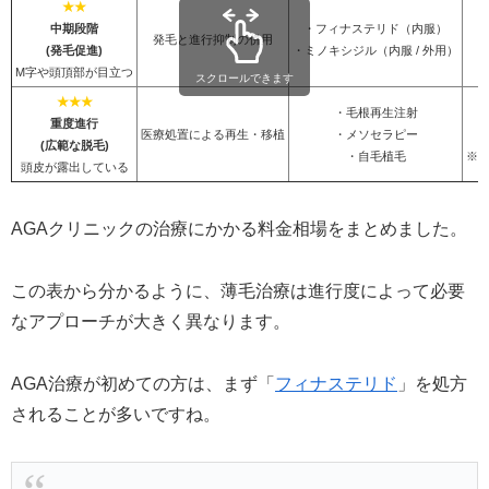
★★
中期段階
・フィナステリド（内服）
発毛と進行抑制の併用
(発毛促進)
・ミノキシジル（内服 / 外用）
M字や頭頂部が目立つ
スクロールできます
★★★
・毛根再生注射
重度進行
医療処置による再生・移植
・メソセラピー
5
(広範な脱毛)
・自毛植毛
※
頭皮が露出している
AGAクリニックの治療にかかる料金相場をまとめました。
この表から分かるように、薄毛治療は進行度によって必要
なアプローチが大きく異なります。
AGA治療が初めての方は、まず「
フィナステリド
」を処方
されることが多いですね。