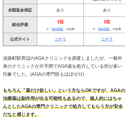
全額返金保証
あり
あり
1位
2位
総合評価
※「
独自調査
」の結果
※「
独自調査
」の結果
公式サイト
コチラ
コチラ
淡路町駅周辺のAGAクリニックを調査しましたが、一般外
来のクリニックが片手間でAGA薬を処方している所が多い
印象でした。(AGAの専門医もほぼゼロ)
もちろん「薬だけ欲しい」という方ならOKですが、AGAの
治療薬は副作用が出る可能性もあるので、個人的にはちゃ
んとしたAGAの専門クリニックで処方してもらう方が安全
だなと感じます。