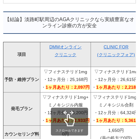
【結論】淡路町駅周辺のAGAクリニックなら実績豊富なオ
ンライン診療の方が安全
DMMオンライン
CLINIC FOR
項目
クリニック
(クリニックフォア)
▽フィナステリド1mg
▽フィナステリド1mg
予防・維持プラン
・12ヶ月分：25,168円
・12ヶ月分：26,615円
・
1ヶ月あたり：2,097円
・
1ヶ月あたり：2,218
▽フィナステリド1mg+
▽フィナステリド1mg+
ミノキシジル内服
ミノキシジル合剤
発毛プラン
・12ヶ月分：35,200円
・12ヶ月分：64,324円
・
1ヶ月あたり：2,933円
・
1ヶ月あたり：5,361
1,650円
スクロールできます
カウンセリング料
0円
(薬の処方で0円)