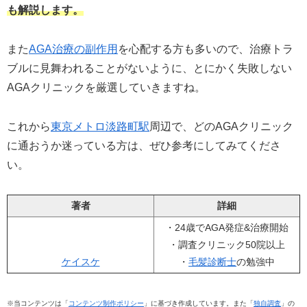
も解説します。
また
AGA治療の副作用
を心配する方も多いので、治療トラ
ブルに見舞われることがないように、とにかく失敗しない
AGAクリニックを厳選していきますね。
これから
東京メトロ淡路町駅
周辺で、どのAGAクリニック
に通おうか迷っている方は、ぜひ参考にしてみてくださ
い。
著者
詳細
・24歳でAGA発症&治療開始
・調査クリニック50院以上
ケイスケ
・
毛髪診断士
の勉強中
※当コンテンツは「
コンテンツ制作ポリシー
」に基づき作成しています。また「
独自調査
」の