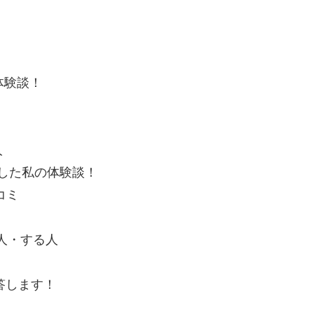
体験談！
人
用した私の体験談！
コミ
人・する人
答します！