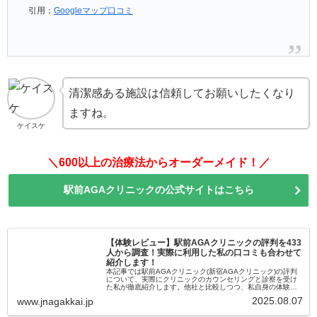
引用：
Googleマップ口コミ
清潔感ある施設は信頼してお願いしたくなり
ますね。
ケイスケ
＼600以上の治療法からオーダーメイド！／
駅前AGAクリニックの公式サイトはこちら
【体験レビュー】駅前AGAクリニックの評判を433
人から調査！実際に利用した私の口コミも合わせて
紹介します！
本記事では駅前AGAクリニック(新宿AGAクリニック)の評判
について、実際にクリニックのカウンセリングと診察を受け
た私が徹底紹介します。他社と比較しつつ、私自身の体験談
も余すことなくお伝えするので、忖度無しのレビューを知り
2025.08.07
www.jnagakkai.jp
たい方は、ぜひ参考にしてみて下さいね。