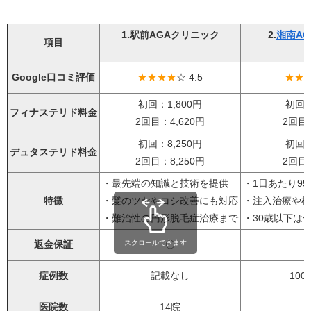
1.駅前AGAクリニック
2.
湘南A
項目
Google口コミ評価
★★★★
☆ 4.5
★★
初回：1,800円
初回：
フィナステリド料金
2回目：4,620円
2回目：
初回：8,250円
初回：
デュタステリド料金
2回目：8,250円
2回目：
・最先端の知識と技術を提供
・1日あたり95
特徴
・髪のツヤやコシ改善にも対応
・注入治療や植
・難治性の円形脱毛症治療まで
・30歳以下は一
返金保証
スクロールできます
〇
症例数
記載なし
10
医院数
14院