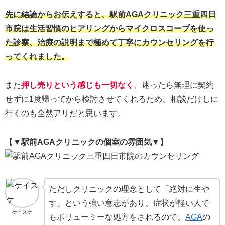
先に結論からお伝えすると、駅前AGAクリニック三重四日
市院は生活習慣のヒアリングからマイクロスコープを使っ
た診察、治療の説明まで極めて丁寧にカウンセリングを行
ってくれました。
また
押し売りという感じも一切なく
、迷ったら無理に契約
せずに1度帰ってから検討させてくれるため、相談だけしに
行くのも全然アリだと思います。
【▼
駅前AGAクリニックの個室の雰囲気
▼】
ただしクリニックの理念として「絶対に生や
す」という強い意志があり、症状が軽い人で
ケイスケ
もボリューミーな処方をされるので、
AGA
の