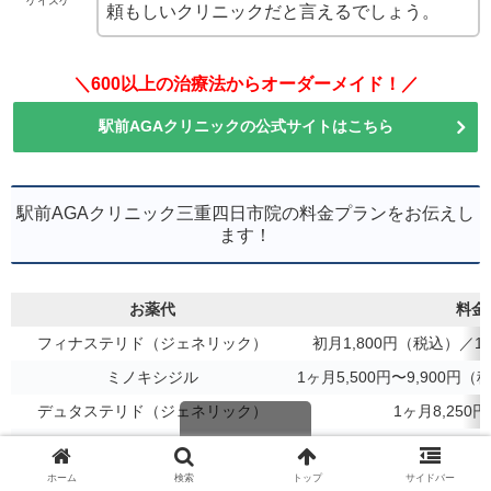
ケイスケ
頼もしいクリニックだと言えるでしょう。
＼600以上の治療法からオーダーメイド！／
駅前AGAクリニックの公式サイトはこちら
駅前AGAクリニック三重四日市院の料金プランをお伝えし
ます！
お薬代
料金
フィナステリド（ジェネリック）
初月1,800円（税込）／1
ミノキシジル
1ヶ月5,500円〜9,900
デュタステリド（ジェネリック）
1ヶ月8,250
スピロノラクトン（女性用薄毛治療薬）
1ヶ月5,500円〜9,900
ヒトプラセンタカプセル
1ヶ月27,50
ホーム
検索
トップ
サイドバー
スクロールできます