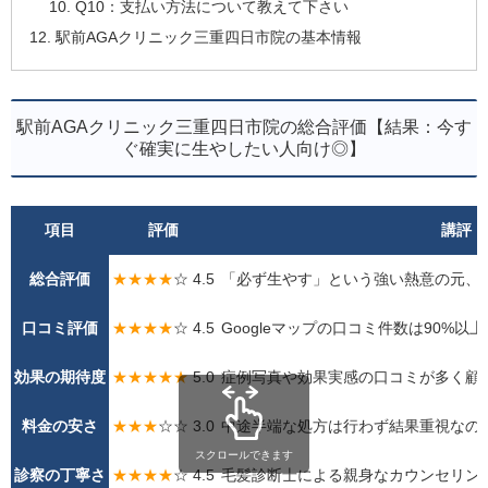
Q10：支払い方法について教えて下さい
駅前AGAクリニック三重四日市院の基本情報
駅前AGAクリニック三重四日市院の総合評価【結果：今す
ぐ確実に生やしたい人向け◎】
項目
評価
講評
総合評価
★★★★
☆ 4.5
「必ず生やす」という強い熱意の元、
口コミ評価
★★★★
☆ 4.5
Googleマップの口コミ件数は90%以
効果の期待度
★★★★★
5.0
症例写真や効果実感の口コミが多く顧
料金の安さ
★★★
☆☆ 3.0
中途半端な処方は行わず結果重視なの
スクロールできます
診察の丁寧さ
★★★★
☆ 4.5
毛髪診断士による親身なカウンセリン