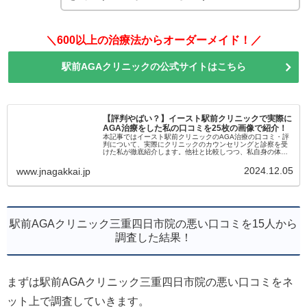
＼600以上の治療法からオーダーメイド！／
駅前AGAクリニックの公式サイトはこちら
【評判やばい？】イースト駅前クリニックで実際に
AGA治療をした私の口コミを25枚の画像で紹介！
本記事ではイースト駅前クリニックのAGA治療の口コミ・評
判について、実際にクリニックのカウンセリングと診察を受
けた私が徹底紹介します。他社と比較しつつ、私自身の体験
談も余すことなくお伝えするので、ぜひ参考にしてみて下さ
いね。
2024.12.05
www.jnagakkai.jp
駅前AGAクリニック三重四日市院の悪い口コミを15人から
調査した結果！
まずは駅前AGAクリニック三重四日市院の悪い口コミをネ
ット上で調査していきます。