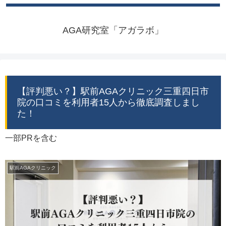
AGA研究室「アガラボ」
【評判悪い？】駅前AGAクリニック三重四日市
院の口コミを利用者15人から徹底調査しまし
た！
一部PRを含む
駅前AGAクリニック