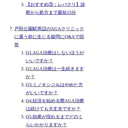
【おすすめ③：レバクリ】診
察から処方まで最短15分
戸田公園駅周辺のAGAクリニック
に通う前に生じる疑問にQ&Aで回
答
Q1.AGA治療はしないほうが
いいですか？
Q2.AGA治療は一生続きます
か？
Q3.ミノキシジルはやめた方
がいいですか？
Q4.妊活を始める際AGA治療
は続けても大丈夫ですか？
Q5.効果が現れるまでどのく
らいかかりますか？