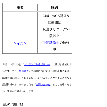
著者
詳細
・24歳でAGA発症&
治療開始
・調査クリニック50
院以上
・
毛髪診断士
の勉強
ケイスケ
中
※当コンテンツは「
コンテンツ制作ポリシー
」に基づき作成して
います。また「
独自調査
」の結果については「利用者数の多さ=
総合評価の順位」として紹介しております。万が一事実と異なる
誤認情報がみつかりましたら「
お問い合わせ
」までご連絡くださ
い。速やかに修正いたします。
目次