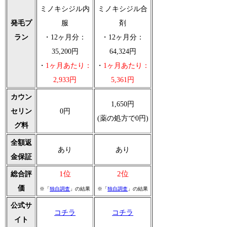
ミノキシジル内
ミノキシジル合
発毛プ
服
剤
ラン
・12ヶ月分：
・12ヶ月分：
35,200円
64,324円
・
1ヶ月あたり：
・
1ヶ月あたり：
2,933円
5,361円
カウン
1,650円
セリン
0円
(薬の処方で0円)
グ料
全額返
あり
あり
金保証
1位
2位
総合評
価
※「
独自調査
」の結果
※「
独自調査
」の結果
公式サ
コチラ
コチラ
イト