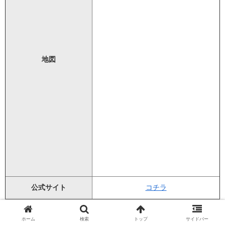
地図
公式サイト
コチラ
ホーム
検索
トップ
サイドバー
南浦和駅周辺にあるAGAクリニックでおすすめ1つ目は、湘