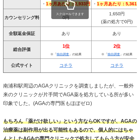
・
1ヶ月あたり：2,933円
・
1ヶ月あたり：5,361
1,650円
スクロールできます
カウンセリング料
0円
(薬の処方で0円)
全額返金保証
あり
あり
1位
2位
総合評価
※「
独自調査
」の結果
※「
独自調査
」の結果
公式サイト
コチラ
コチラ
南浦和駅周辺のAGAクリニックを調査しましたが、一般外
来のクリニックが片手間でAGA薬を処方している所が多い
印象でした。(AGAの専門医もほぼゼロ)
もちろん「薬だけ欲しい」という方ならOKですが、AGAの
治療薬は副作用が出る可能性もあるので、個人的にはちゃ
んとしたAGAの専門クリニックで処方してもらう方が安全