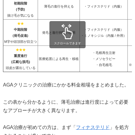
初期段階
薄毛の進行を抑える
・フィナステリド（内服）
(予防)
抜け毛が気になる
★★
中期段階
・フィナステリド（内服）
発毛と進行抑制の併用
(発毛促進)
・ミノキシジル（内服 / 外用）
M字や頭頂部が目立つ
スクロールできます
★★★
・毛根再生注射
重度進行
医療処置による再生・移植
・メソセラピー
5
(広範な脱毛)
・自毛植毛
※
頭皮が露出している
AGAクリニックの治療にかかる料金相場をまとめました。
この表から分かるように、薄毛治療は進行度によって必要
なアプローチが大きく異なります。
AGA治療が初めての方は、まず「
フィナステリド
」を処方