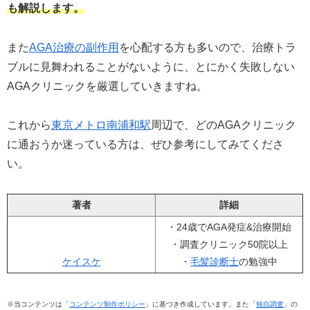
も解説します。
また
AGA治療の副作用
を心配する方も多いので、治療トラ
ブルに見舞われることがないように、とにかく失敗しない
AGAクリニックを厳選していきますね。
これから
東京メトロ南浦和駅
周辺で、どのAGAクリニック
に通おうか迷っている方は、ぜひ参考にしてみてくださ
い。
著者
詳細
・24歳でAGA発症&治療開始
・調査クリニック50院以上
ケイスケ
・
毛髪診断士
の勉強中
※当コンテンツは「
コンテンツ制作ポリシー
」に基づき作成しています。また「
独自調査
」の