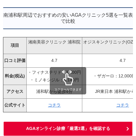
南浦和駅周辺でおすすめの安いAGAクリニック5選を一覧表
で比較
湘南美容クリニック 浦和院
オジスキンクリニック(OZI SKI
項目
口コミ評価
4.7
4.7
・フィナステリド：3,000円
料金(税込)
・ザガーロ：12,000円
・ミノキシジル：8,140円
スクロールできます
アクセス
浦和駅から徒歩4分
JR東日本 浦和駅から
公式サイト
コチラ
コチラ
AGAオンライン診療「厳選3選」を確認する