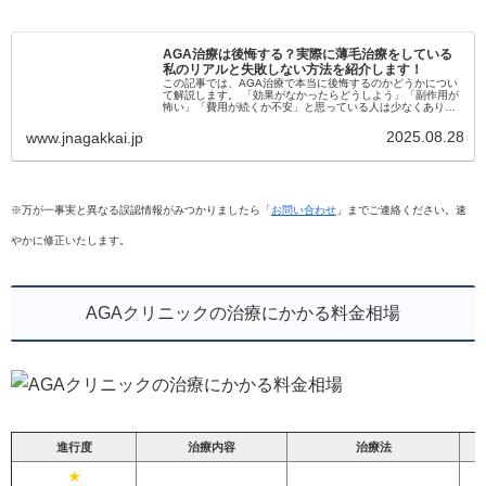
AGA治療は後悔する？実際に薄毛治療をしている
私のリアルと失敗しない方法を紹介します！
この記事では、AGA治療で本当に後悔するのかどうかについ
て解説します。 「効果がなかったらどうしよう」「副作用が
怖い」「費用が続くか不安」と思っている人は少なくありま
せん。 実際に治療を始めて後悔する人もいますが、その多く
は事前に正しい情報...
2025.08.28
www.jnagakkai.jp
※万が一事実と異なる誤認情報がみつかりましたら「
お問い合わせ
」までご連絡ください。速
やかに修正いたします。
AGAクリニックの治療にかかる料金相場
進行度
治療内容
治療法
★