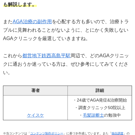
も解説します。
また
AGA治療の副作用
を心配する方も多いので、治療トラ
ブルに見舞われることがないように、とにかく失敗しない
AGAクリニックを厳選していきますね。
これから
都営地下鉄西高島平駅
周辺で、どのAGAクリニッ
クに通おうか迷っている方は、ぜひ参考にしてみてくださ
い。
著者
詳細
・24歳でAGA発症&治療開始
・調査クリニック50院以上
ケイスケ
・
毛髪診断士
の勉強中
※当コンテンツは「
コンテンツ制作ポリシー
」に基づき作成しています。また「
独自調査
」の