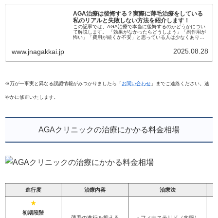
AGA治療は後悔する？実際に薄毛治療をしている
私のリアルと失敗しない方法を紹介します！
この記事では、AGA治療で本当に後悔するのかどうかについ
て解説します。 「効果がなかったらどうしよう」「副作用が
怖い」「費用が続くか不安」と思っている人は少なくありま
せん。 実際に治療を始めて後悔する人もいますが、その多く
は事前に正しい情報...
2025.08.28
www.jnagakkai.jp
※万が一事実と異なる誤認情報がみつかりましたら「
お問い合わせ
」までご連絡ください。速
やかに修正いたします。
AGAクリニックの治療にかかる料金相場
進行度
治療内容
治療法
★
初期段階
薄毛の進行を抑える
・フィナステリド（内服）