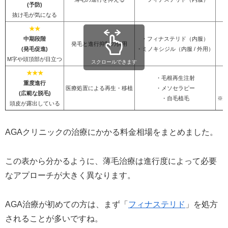
(予防)
抜け毛が気になる
★★
中期段階
・フィナステリド（内服）
発毛と進行抑制の併用
(発毛促進)
・ミノキシジル（内服 / 外用）
M字や頭頂部が目立つ
スクロールできます
★★★
・毛根再生注射
重度進行
医療処置による再生・移植
・メソセラピー
5
(広範な脱毛)
・自毛植毛
※
頭皮が露出している
AGAクリニックの治療にかかる料金相場をまとめました。
この表から分かるように、薄毛治療は進行度によって必要
なアプローチが大きく異なります。
AGA治療が初めての方は、まず「
フィナステリド
」を処方
されることが多いですね。