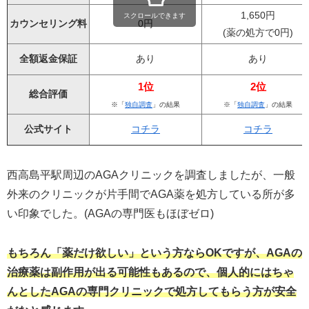
1,650円
スクロールできます
カウンセリング料
0円
(薬の処方で0円)
全額返金保証
あり
あり
1位
2位
総合評価
※「
独自調査
」の結果
※「
独自調査
」の結果
公式サイト
コチラ
コチラ
西高島平駅周辺のAGAクリニックを調査しましたが、一般
外来のクリニックが片手間でAGA薬を処方している所が多
い印象でした。(AGAの専門医もほぼゼロ)
もちろん「薬だけ欲しい」という方ならOKですが、AGAの
治療薬は副作用が出る可能性もあるので、個人的にはちゃ
んとしたAGAの専門クリニックで処方してもらう方が安全