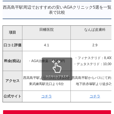
西高島平駅周辺でおすすめの安いAGAクリニック5選を一覧
表で比較
田幡医院
なんば皮膚科
項目
口コミ評価
4.1
2.9
・フィナステリド：8,400
料金(税込)
・AGA治療薬：12,000円
・デュタステリド：10,000
スクロールできます
西高島平駅よりバスにて約20分
西高島平駅からバスにて約3
アクセス
東武練馬駅北口より6分
地下鉄赤塚駅より徒歩2分
公式サイト
コチラ
コチラ