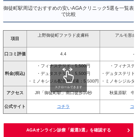
御徒町駅周辺でおすすめの安いAGAクリニック5選を一覧表
で比較
上野御徒町ファラド皮膚科
アルモ形成
項目
口コミ評価
4.4
4
・フィナステリド：5,500円
・フィナステリ
料金(税込)
・デュタステリド：5,500円
・デュタステリドカ
・ミノキシジル配合外用液：5,500円
・ミノキシジルタブ
スクロールできます
アクセス
JR「御徒町駅」南口徒歩10秒
秋葉原駅 中
公式サイト
コチラ
コ
AGAオンライン診療「厳選3選」を確認する