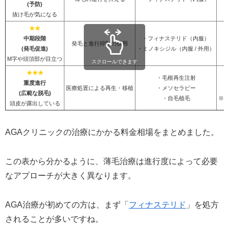
(予防)
抜け毛が気になる
★★
中期段階
・フィナステリド（内服）
発毛と進行抑制の併用
(発毛促進)
・ミノキシジル（内服 / 外用）
M字や頭頂部が目立つ
スクロールできます
★★★
・毛根再生注射
重度進行
医療処置による再生・移植
・メソセラピー
5
(広範な脱毛)
・自毛植毛
※
頭皮が露出している
AGAクリニックの治療にかかる料金相場をまとめました。
この表から分かるように、薄毛治療は進行度によって必要
なアプローチが大きく異なります。
AGA治療が初めての方は、まず「
フィナステリド
」を処方
されることが多いですね。