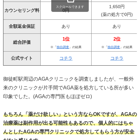
1,650円
スクロールできます
カウンセリング料
0円
(薬の処方で0円)
全額返金保証
あり
あり
1位
2位
総合評価
※「
独自調査
」の結果
※「
独自調査
」の結果
公式サイト
コチラ
コチラ
御徒町駅周辺のAGAクリニックを調査しましたが、一般外
来のクリニックが片手間でAGA薬を処方している所が多い
印象でした。(AGAの専門医もほぼゼロ)
もちろん「薬だけ欲しい」という方ならOKですが、AGAの
治療薬は副作用が出る可能性もあるので、個人的にはちゃ
んとしたAGAの専門クリニックで処方してもらう方が安全