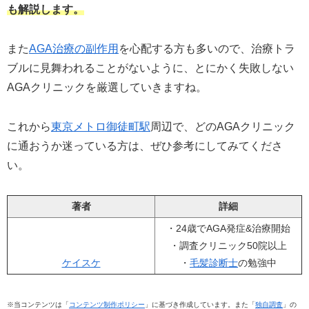
も解説します。
また
AGA治療の副作用
を心配する方も多いので、治療トラ
ブルに見舞われることがないように、とにかく失敗しない
AGAクリニックを厳選していきますね。
これから
東京メトロ御徒町駅
周辺で、どのAGAクリニック
に通おうか迷っている方は、ぜひ参考にしてみてくださ
い。
著者
詳細
・24歳でAGA発症&治療開始
・調査クリニック50院以上
ケイスケ
・
毛髪診断士
の勉強中
※当コンテンツは「
コンテンツ制作ポリシー
」に基づき作成しています。また「
独自調査
」の