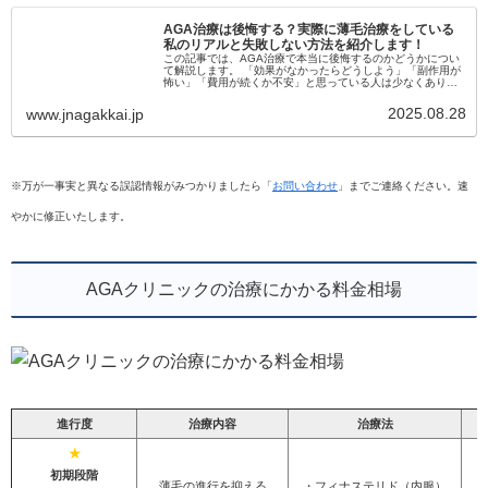
AGA治療は後悔する？実際に薄毛治療をしている
私のリアルと失敗しない方法を紹介します！
この記事では、AGA治療で本当に後悔するのかどうかについ
て解説します。 「効果がなかったらどうしよう」「副作用が
怖い」「費用が続くか不安」と思っている人は少なくありま
せん。 実際に治療を始めて後悔する人もいますが、その多く
は事前に正しい情報...
2025.08.28
www.jnagakkai.jp
※万が一事実と異なる誤認情報がみつかりましたら「
お問い合わせ
」までご連絡ください。速
やかに修正いたします。
AGAクリニックの治療にかかる料金相場
進行度
治療内容
治療法
★
初期段階
薄毛の進行を抑える
・フィナステリド（内服）