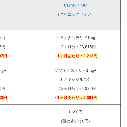
CLINIC FOR
(クリニックフォア)
mg
▽フィナステリド1mg
8円
・12ヶ月分：26,615円
97円
・
1ヶ月あたり：2,218円
g+
▽フィナステリド1mg+
服
ミノキシジル合剤
0円
・12ヶ月分：64,324円
33円
・
1ヶ月あたり：5,361円
1,650円
(薬の処方で0円)