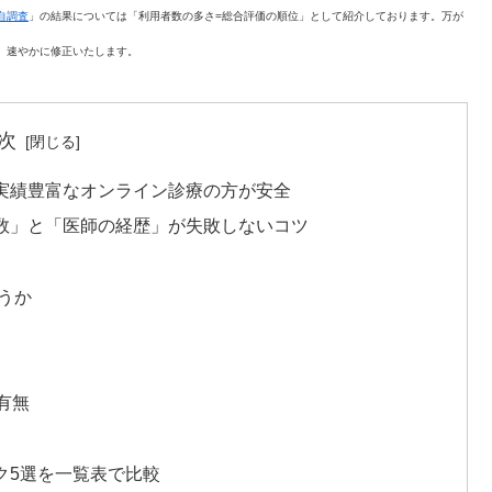
自調査
」の結果については「利用者数の多さ=総合評価の順位」として紹介しております。万が
。速やかに修正いたします。
次
実績豊富なオンライン診療の方が安全
数」と「医師の経歴」が失敗しないコツ
うか
有無
ク5選を一覧表で比較