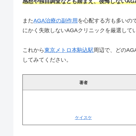
感想や独自調査なども踏まえ、後悔しないAG
また
AGA治療の副作用
を心配する方も多いの
にかく失敗しないAGAクリニックを厳選して
これから
東京メトロ本駒込駅
周辺で、どのAG
してみてください。
著者
ケイスケ