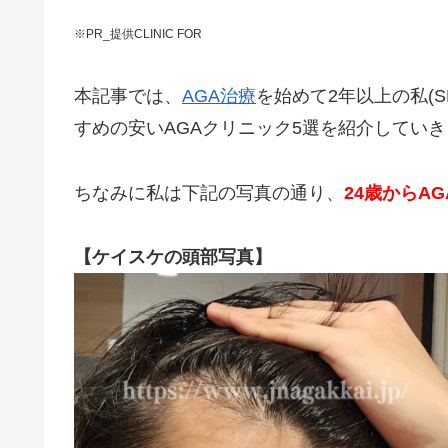
※PR_提供CLINIC FOR
本記事では、
AGA治療
を始めて2年以上の私(S
すめの安いAGAクリニック5選を紹介してい
ちなみに私は下記の写真の通り、
24歳からA
【ケイスケの頭部写真】