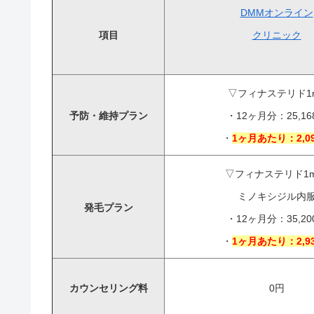
DMMオンライン
項目
クリニック
▽フィナステリド1
予防・維持プラン
・12ヶ月分：25,16
・
1ヶ月あたり：2,0
▽フィナステリド1m
ミノキシジル内
発毛プラン
・12ヶ月分：35,20
・
1ヶ月あたり：2,9
カウンセリング料
0円