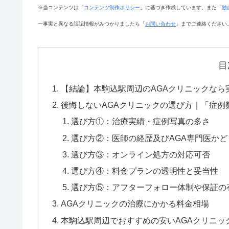
※当コンテンツは「
コンテンツ制作ポリシー
」に基づき作成しています。また「
独
一事実と異なる誤認情報がみつかりましたら「
お問い合わせ
」までご連絡ください
目
【結論】本駒込駅周辺のAGAクリニックなら
後悔しないAGAクリニックの選び方｜「症例
選び方①：治療実績・症例写真の多さ
選び方②：医師の経歴及びAGA専門医かど
選び方③：オンライン処方の対応可否
選び方④：料金プランの透明性と妥当性
選び方⑤：アフターフォロー体制や保証の
AGAクリニックの治療にかかる料金相場
本駒込駅周辺でおすすめの安いAGAクリニッ