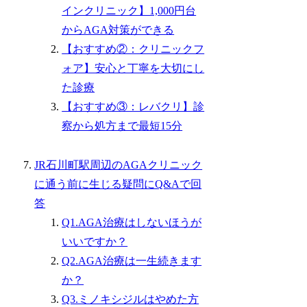
インクリニック】1,000円台
からAGA対策ができる
【おすすめ②：クリニックフ
ォア】安心と丁寧を大切にし
た診療
【おすすめ③：レバクリ】診
察から処方まで最短15分
JR石川町駅周辺のAGAクリニック
に通う前に生じる疑問にQ&Aで回
答
Q1.AGA治療はしないほうが
いいですか？
Q2.AGA治療は一生続きます
か？
Q3.ミノキシジルはやめた方