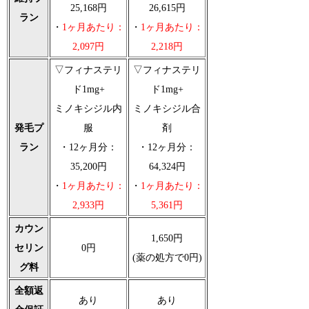
25,168円
26,615円
ラン
・
1ヶ月あたり：
・
1ヶ月あたり：
2,097円
2,218円
▽フィナステリ
▽フィナステリ
ド1mg+
ド1mg+
ミノキシジル内
ミノキシジル合
発毛プ
服
剤
ラン
・12ヶ月分：
・12ヶ月分：
35,200円
64,324円
・
1ヶ月あたり：
・
1ヶ月あたり：
2,933円
5,361円
カウン
1,650円
セリン
0円
(薬の処方で0円)
グ料
全額返
あり
あり