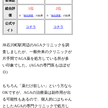
金保証
1位
2位
総合評
価
※「
独自調査
」の結果
※「
独自調査
」の結果
公式サ
コチラ
コチラ
イト
JR石川町駅周辺のAGAクリニックを調
査しましたが、一般外来のクリニックが
片手間でAGA薬を処方している所が多
い印象でした。(AGAの専門医もほぼゼ
ロ)
もちろん「薬だけ欲しい」という方なら
OKですが、AGAの治療薬は副作用が出
る可能性もあるので、個人的にはちゃん
としたAGAの専門クリニックで処方し