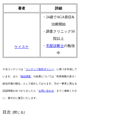
著者
詳細
・24歳でAGA発症&
治療開始
・調査クリニック50
院以上
・
毛髪診断士
の勉強
ケイスケ
中
※当コンテンツは「
コンテンツ制作ポリシー
」に基づき作成して
います。また「
独自調査
」の結果については「利用者数の多さ=
総合評価の順位」として紹介しております。万が一事実と異なる
誤認情報がみつかりましたら「
お問い合わせ
」までご連絡くださ
い。速やかに修正いたします。
目次