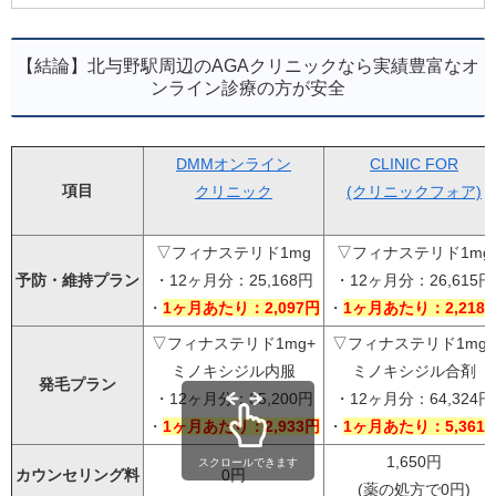
【結論】北与野駅周辺のAGAクリニックなら実績豊富なオ
ンライン診療の方が安全
DMMオンライン
CLINIC FOR
項目
クリニック
(クリニックフォア)
▽フィナステリド1mg
▽フィナステリド1mg
予防・維持プラン
・12ヶ月分：25,168円
・12ヶ月分：26,615円
・
1ヶ月あたり：2,097円
・
1ヶ月あたり：2,218
▽フィナステリド1mg+
▽フィナステリド1mg+
ミノキシジル内服
ミノキシジル合剤
発毛プラン
・12ヶ月分：35,200円
・12ヶ月分：64,324円
・
1ヶ月あたり：2,933円
・
1ヶ月あたり：5,361
1,650円
スクロールできます
カウンセリング料
0円
(薬の処方で0円)