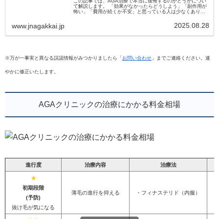
この記事では、AGA治療で本当に後悔するのかどうかについ
て解説します。 「効果がなかったらどうしよう」「副作用が
怖い」「費用が続くか不安」と思っている人は少なくありま
せん。 実際に治療を始めて後悔する人もいますが、その多く
は事前に正しい情報...
2025.08.28
www.jnagakkai.jp
※万が一事実と異なる誤認情報がみつかりましたら「
お問い合わせ
」までご連絡ください。速
やかに修正いたします。
AGAクリニックの治療にかかる料金相場
進行度
治療内容
治療法
★
初期段階
薄毛の進行を抑える
・フィナステリド（内服）
(予防)
抜け毛が気になる