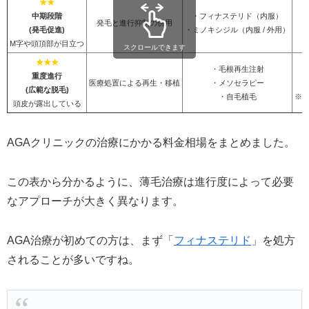
★★
中期段階
・フィナステリド（内服）
発毛と進行抑制の併用
(発毛促進)
・ミノキシジル（内服 / 外用）
M字や頭頂部が目立つ
スクロールできます
★★★
・毛根再生注射
重度進行
医療処置による再生・移植
・メソセラピー
5
(広範な脱毛)
・自毛植毛
※
頭皮が露出している
AGAクリニックの治療にかかる料金相場をまとめました。
この表から分かるように、薄毛治療は進行度によって必要
なアプローチが大きく異なります。
AGA治療が初めての方は、まず「
フィナステリド
」を処方
されることが多いですね。