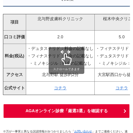
北与野皮膚科クリニック
桜木中央クリニ
項目
口コミ評価
2.0
5.0
・デュタステリド：料金の記載なし
・フィナステリド：3
料金(税込)
・フィナステリド：料金の記載なし
・デュタステリド：5
・ミノキシジル：料金の記載なし
・ミノキシジル：8,
スクロールできます
アクセス
北与野駅 徒歩約2分
大宮駅西口から徒
公式サイト
コチラ
コチラ
AGAオンライン診療「厳選3選」を確認する
※万が一事実と異なる誤認情報がみつかりましたら「
お問い合わせ
」までご連絡ください。速