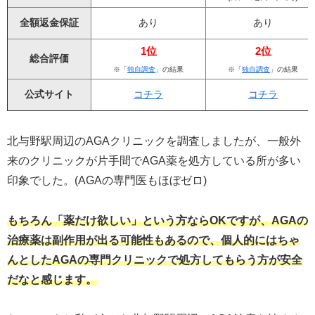
全額返金保証
あり
あり
1位
2位
総合評価
※「
独自調査
」の結果
※「
独自調査
」の結果
公式サイト
コチラ
コチラ
北与野駅周辺のAGAクリニックを調査しましたが、一般外
来のクリニックが片手間でAGA薬を処方している所が多い
印象でした。(AGAの専門医もほぼゼロ)
もちろん「薬だけ欲しい」という方ならOKですが、AGAの
治療薬は副作用が出る可能性もあるので、個人的にはちゃ
んとしたAGAの専門クリニックで処方してもらう方が安全
だなと感じます。