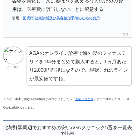
容姿を美化し、又は容ぼうを変えるなどのための費
用は、医療費に該当しないことに留意する
引用：
国税庁|健康診断及び美容整形手術のための費用
AGAのオンライン診療で海外製のフィナステ
リドを1年分まとめて購入すると、1ヵ月あた
ケイスケ
り2,000円前後になるので、現状これのライン
が最安値ですね。
※万が一事実と異なる誤認情報がみつかりましたら「
お問い合わせ
」までご連絡ください。速
やかに修正いたします。
北与野駅周辺でおすすめの安いAGAクリニック5選を一覧表
で比較