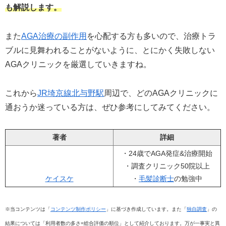
も解説します。
また
AGA治療の副作用
を心配する方も多いので、治療トラ
ブルに見舞われることがないように、とにかく失敗しない
AGAクリニックを厳選していきますね。
これから
JR埼京線北与野駅
周辺で、どのAGAクリニックに
通おうか迷っている方は、ぜひ参考にしてみてください。
著者
詳細
・24歳でAGA発症&治療開始
・調査クリニック50院以上
ケイスケ
・
毛髪診断士
の勉強中
※当コンテンツは「
コンテンツ制作ポリシー
」に基づき作成しています。また「
独自調査
」の
結果については「利用者数の多さ=総合評価の順位」として紹介しております。万が一事実と異