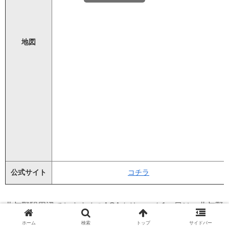
地図
公式サイト
コチラ
北与野駅周辺でおすすめのAGAクリニック1つ目は、北与野
皮膚科クリニックです。
ホーム
検索
トップ
サイドバー