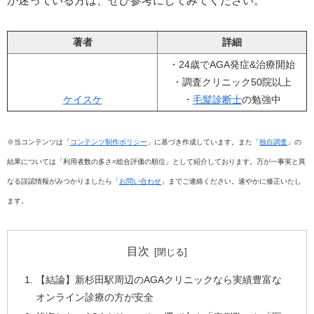
か迷っている方は、ぜひ参考にしてみてください。
著者
詳細
・24歳でAGA発症&治療開始
・調査クリニック50院以上
ケイスケ
・
毛髪診断士
の勉強中
※当コンテンツは「
コンテンツ制作ポリシー
」に基づき作成しています。また「
独自調査
」の
結果については「利用者数の多さ=総合評価の順位」として紹介しております。万が一事実と異
なる誤認情報がみつかりましたら「
お問い合わせ
」までご連絡ください。速やかに修正いたし
ます。
目次
【結論】新杉田駅周辺のAGAクリニックなら実績豊富な
オンライン診療の方が安全