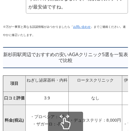
が最安値ですね。
※万が一事実と異なる誤認情報がみつかりましたら「
お問い合わせ
」までご連絡ください。速
やかに修正いたします。
新杉田駅周辺でおすすめの安いAGAクリニック5選を一覧表
で比較
ねぎし泌尿器科・内科
ロータスクリニック
伊
項目
口コミ評価
3.9
なし
・
・プロペシア：-円
料金(税込)
・デュタステリド：8,000円
・ザガーロ：-円
・フ