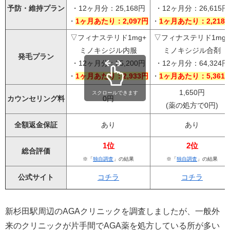
予防・維持プラン
・12ヶ月分：25,168円
・12ヶ月分：26,615円
・
1ヶ月あたり：2,097円
・
1ヶ月あたり：2,218
▽フィナステリド1mg+
▽フィナステリド1mg+
ミノキシジル内服
ミノキシジル合剤
発毛プラン
・12ヶ月分：35,200円
・12ヶ月分：64,324円
・
1ヶ月あたり：2,933円
・
1ヶ月あたり：5,361
1,650円
スクロールできます
カウンセリング料
0円
(薬の処方で0円)
全額返金保証
あり
あり
1位
2位
総合評価
※「
独自調査
」の結果
※「
独自調査
」の結果
公式サイト
コチラ
コチラ
新杉田駅周辺のAGAクリニックを調査しましたが、一般外
来のクリニックが片手間でAGA薬を処方している所が多い