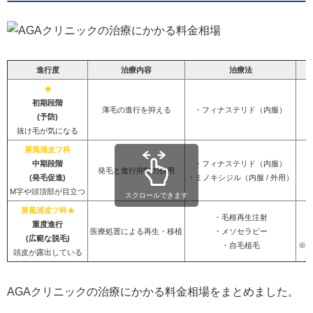
進行度
治療内容
治療法
★
初期段階
薄毛の進行を抑える
・フィナステリド（内服）
(予防)
抜け毛が気になる
屏風浦皮フ科
中期段階
・フィナステリド（内服）
発毛と進行抑制の併用
(発毛促進)
・ミノキシジル（内服 / 外用）
M字や頭頂部が目立つ
スクロールできます
屏風浦皮フ科★
・毛根再生注射
重度進行
医療処置による再生・移植
・メソセラピー
5
(広範な脱毛)
・自毛植毛
※
頭皮が露出している
AGAクリニックの治療にかかる料金相場をまとめました。