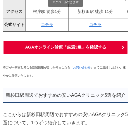
・デ
スクロールできます
アクセス
根岸駅 徒歩1分
新杉田駅 徒歩 11分
磯
公式サイト
コチラ
コチラ
AGAオンライン診療「厳選3選」を確認する
※万が一事実と異なる誤認情報がみつかりましたら「
お問い合わせ
」までご連絡ください。速
やかに修正いたします。
新杉田駅周辺でおすすめの安いAGAクリニック5選を紹介
ここからは新杉田駅周辺でおすすめの安いAGAクリニック5
選について、1つずつ紹介していきます。