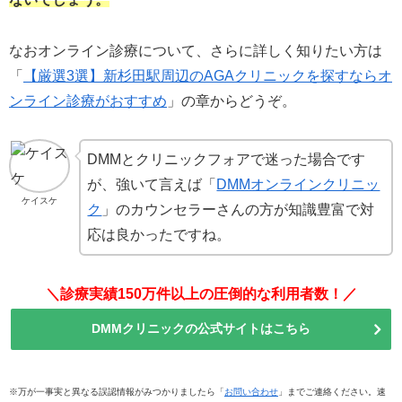
なおオンライン診療について、さらに詳しく知りたい方は
「
【厳選3選】新杉田駅周辺のAGAクリニックを探すならオ
ンライン診療がおすすめ
」の章からどうぞ。
DMMとクリニックフォアで迷った場合です
が、強いて言えば「
DMMオンラインクリニッ
ケイスケ
ク
」のカウンセラーさんの方が知識豊富で対
応は良かったですね。
＼診療実績150万件以上の圧倒的な利用者数！／
DMMクリニックの公式サイトはこちら
※万が一事実と異なる誤認情報がみつかりましたら「
お問い合わせ
」までご連絡ください。速