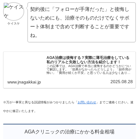
契約後に「フォローが手薄だった」と後悔し
ないためにも、治療そのものだけでなくサポ
ケイスケ
ート体制まで含めて判断することが重要です
ね。
AGA治療は後悔する？実際に薄毛治療をしている
私のリアルと失敗しない方法を紹介します！
この記事では、AGA治療で本当に後悔するのかどうかについ
て解説します。 「効果がなかったらどうしよう」「副作用が
怖い」「費用が続くか不安」と思っている人は少なくありま
せん。 実際に治療を始めて後悔する人もいますが、その多く
は事前に正しい情報...
2025.08.28
www.jnagakkai.jp
※万が一事実と異なる誤認情報がみつかりましたら「
お問い合わせ
」までご連絡ください。速
やかに修正いたします。
AGAクリニックの治療にかかる料金相場