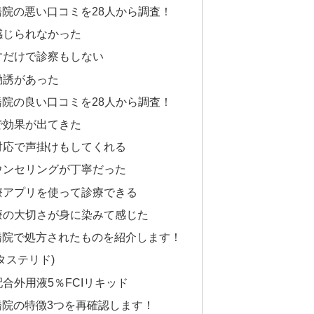
橋院の悪い口コミを28人から調査！
感じられなかった
すだけで診察もしない
勧誘があった
橋院の良い口コミを28人から調査！
で効果が出てきた
対応で声掛けもしてくれる
ウンセリングが丁寧だった
療アプリを使って診療できる
療の大切さが身に染みて感じた
橋院で処方されたものを紹介します！
タステリド)
合外用液5％FCIリキッド
橋院の特徴3つを再確認します！