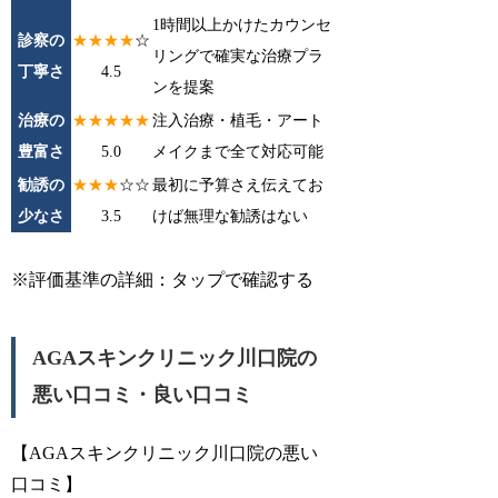
1時間以上かけたカウンセ
診察の
★★★★
☆
リングで確実な治療プラ
丁寧さ
4.5
ンを提案
治療の
★★★★★
注入治療・植毛・アート
豊富さ
5.0
メイクまで全て対応可能
勧誘の
★★★
☆☆
最初に予算さえ伝えてお
少なさ
3.5
けば無理な勧誘はない
※評価基準の詳細：
タップで確認する
AGAスキンクリニック川口院の
悪い口コミ・良い口コミ
【AGAスキンクリニック川口院の悪い
口コミ】