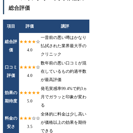
総合評価
項目
評価
講評
一昔前の悪い噂はかなり
総合評
★★★★
☆
払拭された業界最大手の
価
4.0
クリニック
数年前の悪い口コミが混
口コミ
★★★★
☆
在しているもの約過半数
評価
4.0
が最高評価
発毛実感率99.4%で約3ヵ
効果の
★★★★★
月でガラッと印象が変わ
期待度
5.0
る
全体的に料金は少し高い
料金の
★★★
☆☆
が価格以上の効果を期待
安さ
3.5
できる