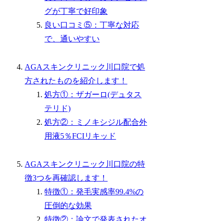
グが丁寧で好印象
良い口コミ⑤：丁寧な対応
で、通いやすい
AGAスキンクリニック川口院で処
方されたものを紹介します！
処方①：ザガーロ(デュタス
テリド)
処方②：ミノキシジル配合外
用液5％FCIリキッド
AGAスキンクリニック川口院の特
徴3つを再確認します！
特徴①：発毛実感率99.4%の
圧倒的な効果
特徴②：論文で発表されたオ