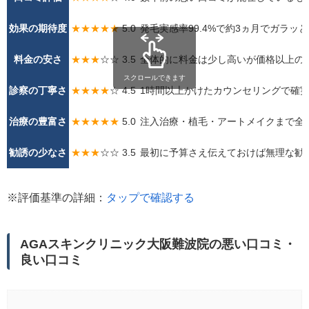
効果の期待度
★★★★★
5.0
発毛実感率99.4%で約3ヵ月でガラッ
料金の安さ
★★★
☆☆ 3.5
全体的に料金は少し高いが価格以上の
スクロールできます
診察の丁寧さ
★★★★
☆ 4.5
1時間以上かけたカウンセリングで確
治療の豊富さ
★★★★★
5.0
注入治療・植毛・アートメイクまで全
勧誘の少なさ
★★★
☆☆ 3.5
最初に予算さえ伝えておけば無理な勧
※評価基準の詳細：
タップで確認する
AGAスキンクリニック大阪難波院の悪い口コミ・
良い口コミ