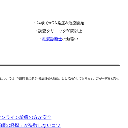
・24歳でAGA発症&治療開始
・調査クリニック50院以上
・
毛髪診断士
の勉強中
については「利用者数の多さ=総合評価の順位」として紹介しております。万が一事実と異な
オンライン診療の方が安全
医師の経歴」が失敗しないコツ