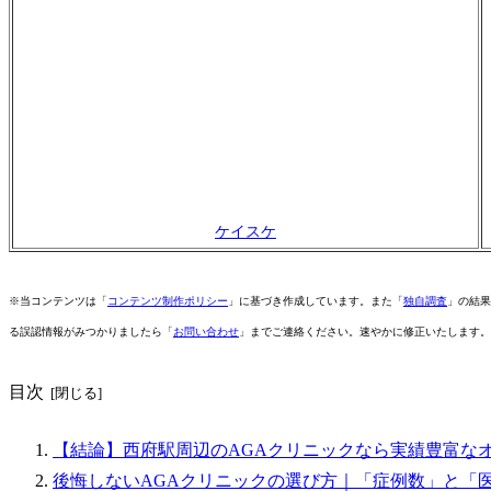
ケイスケ
※当コンテンツは「
コンテンツ制作ポリシー
」に基づき作成しています。また「
独自調査
」の結果
る誤認情報がみつかりましたら「
お問い合わせ
」までご連絡ください。速やかに修正いたします。
目次
【結論】西府駅周辺のAGAクリニックなら実績豊富な
後悔しないAGAクリニックの選び方｜「症例数」と「