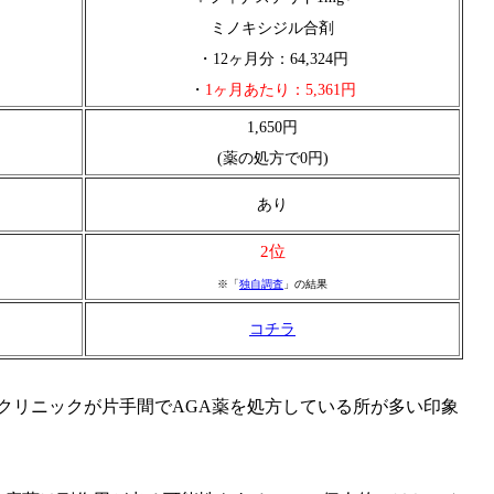
ミノキシジル合剤
・12ヶ月分：64,324円
・
1ヶ月あたり：5,361円
1,650円
(薬の処方で0円)
あり
2位
※「
独自調査
」の結果
コチラ
クリニックが片手間でAGA薬を処方している所が多い印象