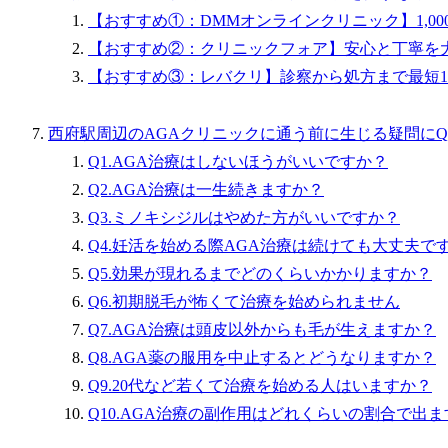
【おすすめ①：DMMオンラインクリニック】1,00
【おすすめ②：クリニックフォア】安心と丁寧を
【おすすめ③：レバクリ】診察から処方まで最短1
西府駅周辺のAGAクリニックに通う前に生じる疑問にQ
Q1.AGA治療はしないほうがいいですか？
Q2.AGA治療は一生続きますか？
Q3.ミノキシジルはやめた方がいいですか？
Q4.妊活を始める際AGA治療は続けても大丈夫で
Q5.効果が現れるまでどのくらいかかりますか？
Q6.初期脱毛が怖くて治療を始められません
Q7.AGA治療は頭皮以外からも毛が生えますか？
Q8.AGA薬の服用を中止するとどうなりますか？
Q9.20代など若くて治療を始める人はいますか？
Q10.AGA治療の副作用はどれくらいの割合で出