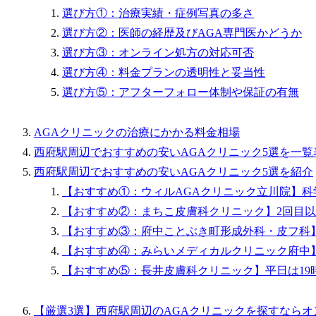
選び方①：治療実績・症例写真の多さ
選び方②：医師の経歴及びAGA専門医かどうか
選び方③：オンライン処方の対応可否
選び方④：料金プランの透明性と妥当性
選び方⑤：アフターフォロー体制や保証の有無
AGAクリニックの治療にかかる料金相場
西府駅周辺でおすすめの安いAGAクリニック5選を一覧
西府駅周辺でおすすめの安いAGAクリニック5選を紹介
【おすすめ①：ウィルAGAクリニック立川院】
【おすすめ②：まちこ皮膚科クリニック】2回目
【おすすめ③：府中ことぶき町形成外科・皮フ科
【おすすめ④：みらいメディカルクリニック府中
【おすすめ⑤：長井皮膚科クリニック】平日は19
【厳選3選】西府駅周辺のAGAクリニックを探すなら