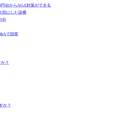
0円台からAGA対策ができる
大切にした診療
5分
&Aで回答
すか？
ますか？