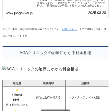
この記事では、AGA治療で本当に後悔するのかどうかについ
て解説します。 「効果がなかったらどうしよう」「副作用が
怖い」「費用が続くか不安」と思っている人は少なくありま
せん。 実際に治療を始めて後悔する人もいますが、その多く
は事前に正しい情報...
2025.08.28
www.jnagakkai.jp
※万が一事実と異なる誤認情報がみつかりましたら「
お問い合わせ
」までご連絡ください。速
やかに修正いたします。
AGAクリニックの治療にかかる料金相場
進行度
治療内容
治療法
★
初期段階
薄毛の進行を抑える
・フィナステリド（内服）
(予防)
抜け毛が気になる