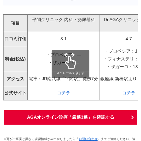
平間クリニック 内科・泌尿器科
Dr.AGAクリニッ
項目
口コミ評価
3.1
4.7
・プロペシア：11,
・プロペシア：―
料金(税込)
・フィナステリ：7,
・ザガーロ：―
・ザガーロ：13,8
スクロールできます
アクセス
電車：JR南武線「平間駅」徒歩7分
銀座線 新橋駅より 
公式サイト
コチラ
コチラ
AGAオンライン診療「厳選3選」を確認する
※万が一事実と異なる誤認情報がみつかりましたら「
お問い合わせ
」までご連絡ください。速