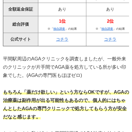
全額返金保証
あり
あり
1位
2位
総合評価
※「
独自調査
」の結果
※「
独自調査
」の結果
公式サイト
コチラ
コチラ
平間駅周辺のAGAクリニックを調査しましたが、一般外来
のクリニックが片手間でAGA薬を処方している所が多い印
象でした。(AGAの専門医もほぼゼロ)
もちろん「薬だけ欲しい」という方ならOKですが、AGAの
治療薬は副作用が出る可能性もあるので、個人的にはちゃ
んとしたAGAの専門クリニックで処方してもらう方が安全
だなと感じます。