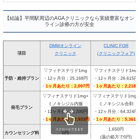
【結論】平間駅周辺のAGAクリニックなら実績豊富なオン
ライン診療の方が安全
DMMオンライン
CLINIC FOR
項目
クリニック
(クリニックフォア)
▽フィナステリド1mg
▽フィナステリド1mg
予防・維持プラン
・12ヶ月分：25,168円
・12ヶ月分：26,615円
・
1ヶ月あたり：2,097円
・
1ヶ月あたり：2,218
▽フィナステリド1mg+
▽フィナステリド1mg+
ミノキシジル内服
ミノキシジル合剤
発毛プラン
・12ヶ月分：35,200円
・12ヶ月分：64,324円
・
1ヶ月あたり：2,933円
・
1ヶ月あたり：5,361
1,650円
スクロールできます
カウンセリング料
0円
(薬の処方で0円)