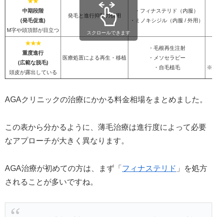
★★
中期段階
・フィナステリド（内服）
発毛と進行抑制の併用
(発毛促進)
・ミノキシジル（内服 / 外用）
M字や頭頂部が目立つ
スクロールできます
★★★
・毛根再生注射
重度進行
医療処置による再生・移植
・メソセラピー
5
(広範な脱毛)
・自毛植毛
※
頭皮が露出している
AGAクリニックの治療にかかる料金相場をまとめました。
この表から分かるように、薄毛治療は進行度によって必要
なアプローチが大きく異なります。
AGA治療が初めての方は、まず「
フィナステリド
」を処方
されることが多いですね。