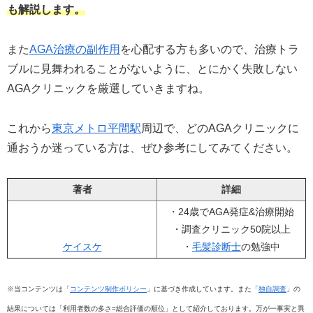
も解説します。
また
AGA治療の副作用
を心配する方も多いので、治療トラ
ブルに見舞われることがないように、とにかく失敗しない
AGAクリニックを厳選していきますね。
これから
東京メトロ平間駅
周辺で、どのAGAクリニックに
通おうか迷っている方は、ぜひ参考にしてみてください。
著者
詳細
・24歳でAGA発症&治療開始
・調査クリニック50院以上
ケイスケ
・
毛髪診断士
の勉強中
※当コンテンツは「
コンテンツ制作ポリシー
」に基づき作成しています。また「
独自調査
」の
結果については「利用者数の多さ=総合評価の順位」として紹介しております。万が一事実と異