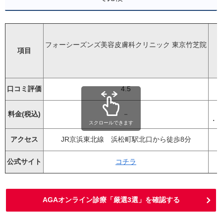
フォーシーズンズ美容皮膚科クリニック 東京竹芝院
項目
口コミ評価
4.5
料金(税込)
－
・ザガ
スクロールできます
アクセス
JR京浜東北線 浜松町駅北口から徒歩8分
公式サイト
コチラ
AGAオンライン診療「厳選3選」を確認する