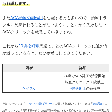
も解説します。
また
AGA治療の副作用
を心配する方も多いので、治療トラ
ブルに見舞われることがないように、とにかく失敗しない
AGAクリニックを厳選していきますね。
これから
JR浜松町駅
周辺で、どのAGAクリニックに通おう
か迷っている方は、ぜひ参考にしてみてください。
著者
詳細
・24歳でAGA発症&治療開始
・調査クリニック50院以上
ケイスケ
・
毛髪診断士
の勉強中
※当コンテンツは「
コンテンツ制作ポリシー
」に基づき作成しています。また「
独自調査
」の
結果については「利用者数の多さ=総合評価の順位」として紹介しております。万が一事実と異