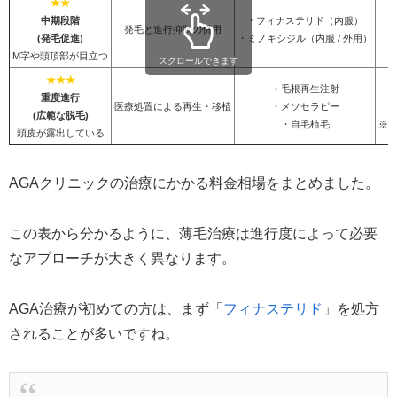
★★
中期段階
・フィナステリド（内服）
発毛と進行抑制の併用
(発毛促進)
・ミノキシジル（内服 / 外用）
M字や頭頂部が目立つ
スクロールできます
★★★
・毛根再生注射
重度進行
医療処置による再生・移植
・メソセラピー
5
(広範な脱毛)
・自毛植毛
※
頭皮が露出している
AGAクリニックの治療にかかる料金相場をまとめました。
この表から分かるように、薄毛治療は進行度によって必要
なアプローチが大きく異なります。
AGA治療が初めての方は、まず「
フィナステリド
」を処方
されることが多いですね。