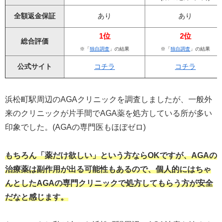
全額返金保証
あり
あり
1位
2位
総合評価
※「
独自調査
」の結果
※「
独自調査
」の結果
公式サイト
コチラ
コチラ
浜松町駅周辺のAGAクリニックを調査しましたが、一般外
来のクリニックが片手間でAGA薬を処方している所が多い
印象でした。(AGAの専門医もほぼゼロ)
もちろん「薬だけ欲しい」という方ならOKですが、AGAの
治療薬は副作用が出る可能性もあるので、個人的にはちゃ
んとしたAGAの専門クリニックで処方してもらう方が安全
だなと感じます。