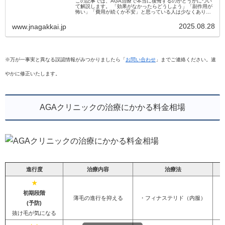
この記事では、AGA治療で本当に後悔するのかどうかについ
て解説します。 「効果がなかったらどうしよう」「副作用が
怖い」「費用が続くか不安」と思っている人は少なくありま
せん。 実際に治療を始めて後悔する人もいますが、その多く
は事前に正しい情報...
2025.08.28
www.jnagakkai.jp
※万が一事実と異なる誤認情報がみつかりましたら「
お問い合わせ
」までご連絡ください。速
やかに修正いたします。
AGAクリニックの治療にかかる料金相場
進行度
治療内容
治療法
★
初期段階
薄毛の進行を抑える
・フィナステリド（内服）
(予防)
抜け毛が気になる