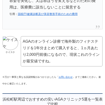
容姿を美化し、又は容ぼうを変えるなどのための費
用は、医療費に該当しないことに留意する
引用：
国税庁|健康診断及び美容整形手術のための費用
AGAのオンライン診療で海外製のフィナステ
リドを1年分まとめて購入すると、1ヵ月あた
ケイスケ
り2,000円前後になるので、現状これのライン
が最安値ですね。
※万が一事実と異なる誤認情報がみつかりましたら「
お問い合わせ
」までご連絡ください。速
やかに修正いたします。
浜松町駅周辺でおすすめの安いAGAクリニック5選を一覧表
で比較