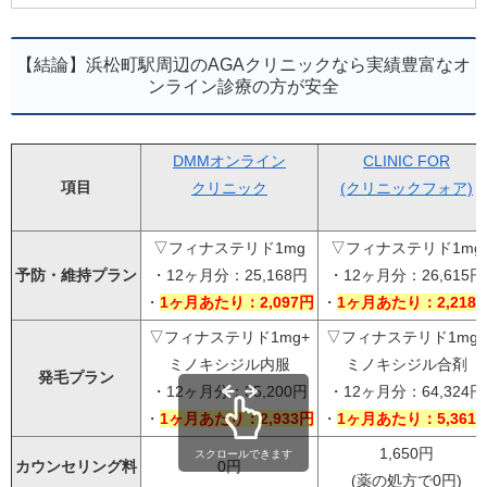
【結論】浜松町駅周辺のAGAクリニックなら実績豊富なオ
ンライン診療の方が安全
DMMオンライン
CLINIC FOR
項目
クリニック
(クリニックフォア)
▽フィナステリド1mg
▽フィナステリド1mg
予防・維持プラン
・12ヶ月分：25,168円
・12ヶ月分：26,615円
・
1ヶ月あたり：2,097円
・
1ヶ月あたり：2,218
▽フィナステリド1mg+
▽フィナステリド1mg+
ミノキシジル内服
ミノキシジル合剤
発毛プラン
・12ヶ月分：35,200円
・12ヶ月分：64,324円
・
1ヶ月あたり：2,933円
・
1ヶ月あたり：5,361
1,650円
スクロールできます
カウンセリング料
0円
(薬の処方で0円)