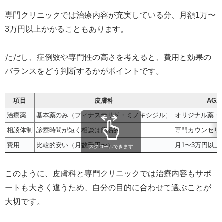
専門クリニックでは治療内容が充実している分、月額1万〜
3万円以上かかることもあります。
ただし、症例数や専門性の高さを考えると、費用と効果の
バランスをどう判断するかがポイントです。
項目
皮膚科
AG
治療薬
基本薬のみ（フィナステリド・ミノキシジル）
オリジナル薬・
相談体制
診察時間が短く相談は簡易的
専門カウンセリ
費用
比較的安い（月数千円〜）
月1〜3万円以
スクロールできます
このように、皮膚科と専門クリニックでは治療内容もサポ
ートも大きく違うため、自分の目的に合わせて選ぶことが
大切です。